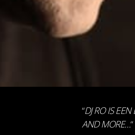
“
DJ RO IS EEN
AND MORE…
“