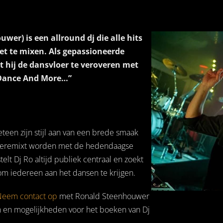
wer) is een allround dj die alle hits
eet te mixen. Als gepassioneerde
 hij de dansvloer te veroveren met
, Dance And More…”
teen zijn stijl aan van een brede smaak
e geremixt worden met de hedendaagse
telt Dj Ro altijd publiek centraal en zoekt
 om iedereen aan het dansen te krijgen.
Neem contact op
met Ronald Steenhouwer
en en mogelijkheden voor het boeken van Dj