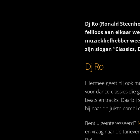
Dj Ro (Ronald Steenhou
feilloos aan elkaar w
muziekliefhebber weet
zijn slogan “Classics
Dj Ro
Hiermee geeft hij ook me
voor dance classics di
beats en tracks. Daarbij s
hij naar de juiste combi
Bent u geïnteresseerd?
en vraag naar de tariev
Ro!