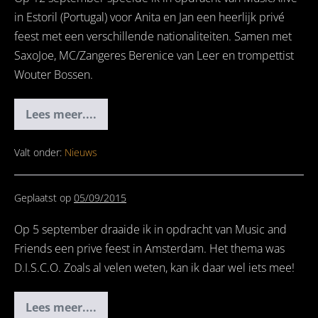
in Estoril (Portugal) voor Anita en Jan een heerlijk privé
feest met een verschillende nationaliteiten. Samen met
SaxoJoe, MC/Zangeres Berenice van Leer en trompettist
Wouter Bossen.
Lees meer....
Private
Party
Estoril
Portugal
Valt onder:
Nieuws
Geplaatst op
05/09/2015
Op 5 september draaide ik in opdracht van Music and
Friends een prive feest in Amsterdam. Het thema was
D.I.S.C.O. Zoals al velen weten, kan ik daar wel iets mee!
Lees meer....
Private