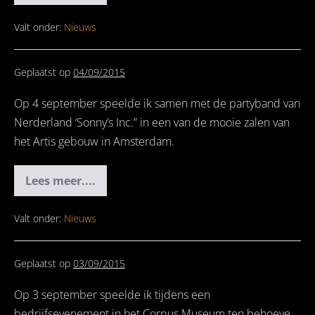
D.I.S.CO.
Party
Amsterdam
Valt onder:
Nieuws
Geplaatst op
04/09/2015
Op 4 september speelde ik samen met de partyband van
Nerderland ‘Sonny’s Inc.” in een van de mooie zalen van
het Artis gebouw in Amsterdam.
Lees meer....
Wedding
met
Sonny’s
Inc.
Valt onder:
Nieuws
Geplaatst op
03/09/2015
Op 3 september speelde ik tijdens een
bedrijfsevenement in het Corpus Museum ten behoeve