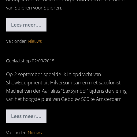
van Spieren voor Spieren.
Lees meer....
Spieren
voor
Spieren
Valt onder:
Nieuws
Geplaatst op
02/09/2015
Op 2 september speelde ik in opdracht van
ShowEquipment uit Hilversum samen met saxofonist
Machiel van der Aar alias “SaxSymbol” tijdens de viering
van het hoogste punt van Gebouw 500 te Amsterdam
Lees meer....
Viering
hoogste
punt
Gebouw
Valt onder:
Nieuws