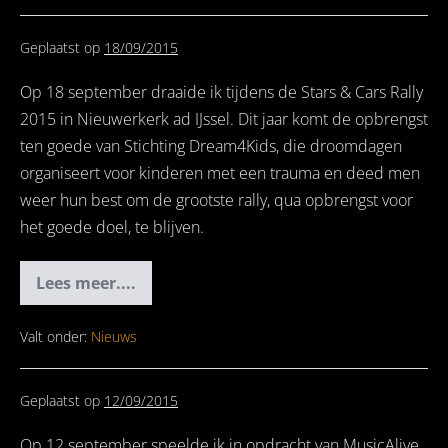
Geplaatst op
18/09/2015
Op 18 september draaide ik tijdens de Stars & Cars Rally
2015 in Nieuwerkerk ad IJssel. Dit jaar komt de opbrengst
ten goede van Stichting Dream4Kids, die droomdagen
organiseert voor kinderen met een trauma en deed men
weer hun best om de grootste rally, qua opbrengst voor
het goede doel, te blijven.
Lees meer....
Stars
&
Cars
Rally
Valt onder:
Nieuws
2015
Geplaatst op
12/09/2015
Op 12 september speelde ik in opdracht van MusicAlive