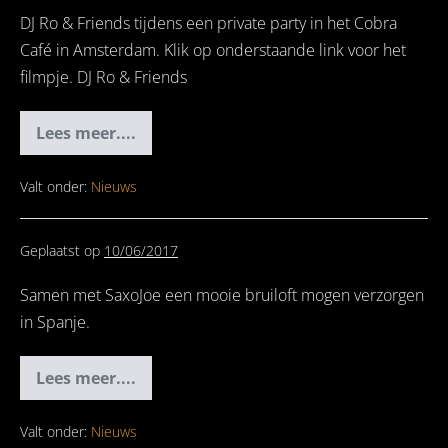
DJ Ro & Friends tijdens een private party in het Cobra
Café in Amsterdam. Klik op onderstaande link voor het
filmpje. DJ Ro & Friends
Lees meer....
DJ
Ro
&
Friends
Valt onder:
Nieuws
Geplaatst op
10/06/2017
Samen met SaxoJoe een mooie bruiloft mogen verzorgen
in Spanje.
Lees meer....
Wedding
in
Spain
Valt onder:
Nieuws