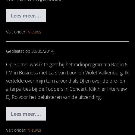
Lees meer....
DJ
RO
&
Quincy
Valt onder:
Nieuws
“Make
a
Wish”
Geplaatst op
30/05/2014
Op 30 mei was ik te gast bij het radioprogramma Radio 6
FM in Business met Lars van Loon en Violet Valkenburg. Ik
vertelde over mijn turn around als DJ en over de pre- en
afterparties bij de Toppers in Concert. Klik hier Interview
DJ Ro voor het beluisteren van de uitzending.
Lees meer....
DJ
Ro
te
gast
Valt onder:
Nieuws