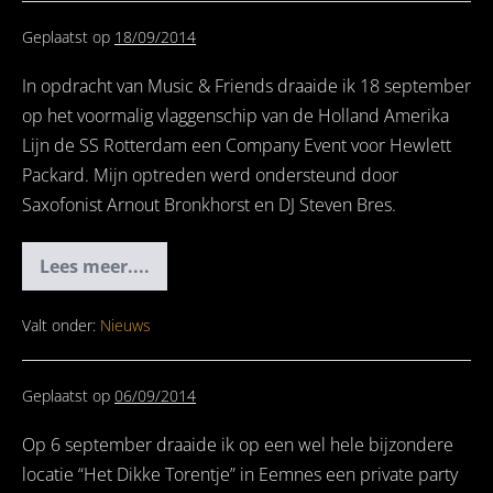
Geplaatst op
18/09/2014
In opdracht van Music & Friends draaide ik 18 september
op het voormalig vlaggenschip van de Holland Amerika
Lijn de SS Rotterdam een Company Event voor Hewlett
Packard. Mijn optreden werd ondersteund door
Saxofonist Arnout Bronkhorst en DJ Steven Bres.
Lees meer....
Company
Event
Hewlett
Packard
Valt onder:
Nieuws
/
SS
Rotterdam
Geplaatst op
06/09/2014
Op 6 september draaide ik op een wel hele bijzondere
locatie “Het Dikke Torentje” in Eemnes een private party