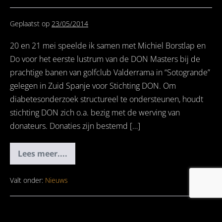
bij
Radio
6FM
Geplaatst op
23/05/2014
20 en 21 mei speelde ik samen met Michiel Borstlap en
Do voor het eerste lustrum van de DON Masters bij de
prachtige banen van golfclub Valderrama in “Sotogrande”
gelegen in Zuid Spanje voor Stichting DON. Om
diabetesonderzoek structureel te ondersteunen, houdt
stichting DON zich o.a. bezig met de werving van
donateurs. Donaties zijn bestemd […]
Lees meer....
DJ
Ro
@
DON
Valt onder:
Nieuws
Masters
2014
Geplaatst op
26/04/2014