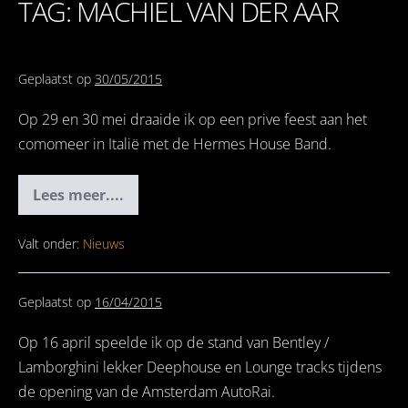
TAG: MACHIEL VAN DER AAR
Geplaatst op
30/05/2015
Op 29 en 30 mei draaide ik op een prive feest aan het
comomeer in Italië met de Hermes House Band.
Lees meer....
29
&
30
mei
Valt onder:
Nieuws
Private
Party
Italië
Geplaatst op
16/04/2015
Op 16 april speelde ik op de stand van Bentley /
Lamborghini lekker Deephouse en Lounge tracks tijdens
de opening van de Amsterdam AutoRai.