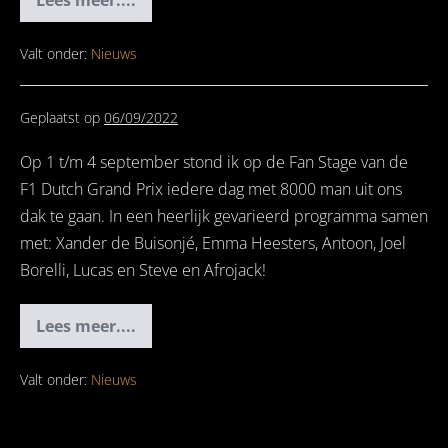
Ro
&
The
Recipe
Valt onder:
Nieuws
Geplaatst op
06/09/2022
Op 1 t/m 4 september stond ik op de Fan Stage van de
F1 Dutch Grand Prix iedere dag met 8000 man uit ons
dak te gaan. In een heerlijk gevarieerd programma samen
met: Xander de Buisonjé, Emma Heesters, Antoon, Joel
Borelli, Lucas en Steve en Afrojack!
Lees meer....
Formula
1
heineken
dutch
Valt onder:
Nieuws
grand
prix