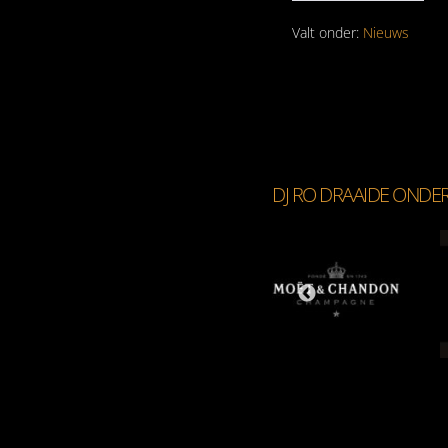
Onno
&
Simone
Valt onder:
Nieuws
DJ RO DRAAIDE ONDE