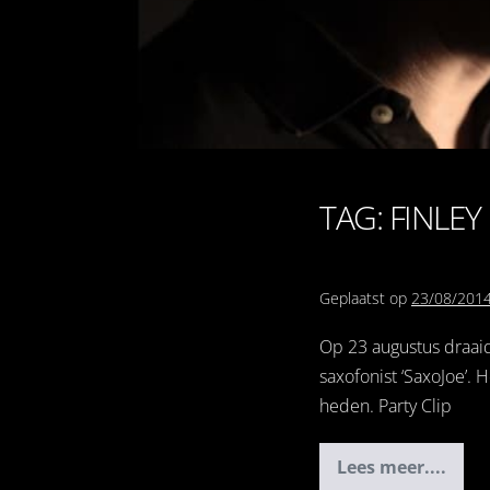
TAG: FINLEY
Geplaatst op
23/08/201
Op 23 augustus draai
saxofonist ‘SaxoJoe’.
heden. Party Clip
Lees meer....
Wedding