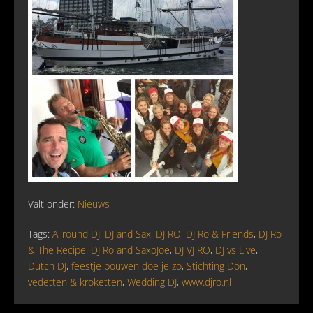
Valt onder:
Nieuws
Tags:
Allround DJ
,
DJ and Sax
,
DJ RO
,
DJ Ro & Friends
,
DJ Ro
& The Recipe
,
DJ Ro and SaxoJoe
,
DJ VJ RO
,
DJ vs Live
,
Dutch DJ
,
feestje bouwen doe je zo
,
Stichting Don
,
vedetten & kroketten
,
Wedding DJ
,
www.djro.nl