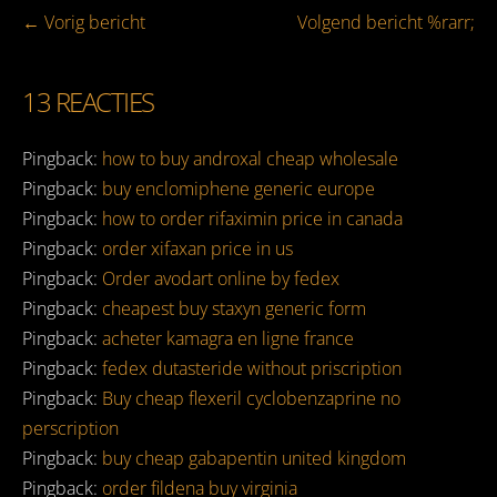
Bericht
← Vorig bericht
Volgend bericht %rarr;
navigatie
13
REACTIES
Pingback:
how to buy androxal cheap wholesale
Pingback:
buy enclomiphene generic europe
Pingback:
how to order rifaximin price in canada
Pingback:
order xifaxan price in us
Pingback:
Order avodart online by fedex
Pingback:
cheapest buy staxyn generic form
Pingback:
acheter kamagra en ligne france
Pingback:
fedex dutasteride without priscription
Pingback:
Buy cheap flexeril cyclobenzaprine no
perscription
Pingback:
buy cheap gabapentin united kingdom
Pingback:
order fildena buy virginia