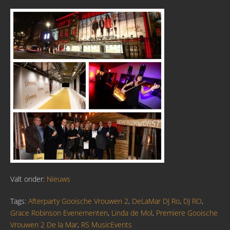
Valt onder:
Nieuws
Tags:
Afterparty Gooische Vrouwen 2
,
DeLaMar DJ Ro
,
DJ RO
,
Grace Robinson Evenementen
,
Linda de Mol
,
Premiere Gooische
Vrouwen 2 De la Mar
,
RS MusicEvents