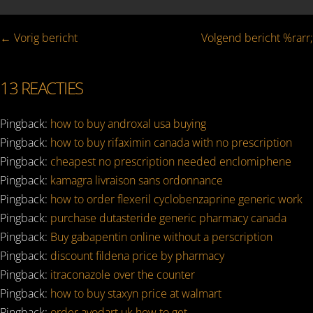
Bericht
← Vorig bericht
Volgend bericht %rarr;
navigatie
13
REACTIES
Pingback:
how to buy androxal usa buying
Pingback:
how to buy rifaximin canada with no prescription
Pingback:
cheapest no prescription needed enclomiphene
Pingback:
kamagra livraison sans ordonnance
Pingback:
how to order flexeril cyclobenzaprine generic work
Pingback:
purchase dutasteride generic pharmacy canada
Pingback:
Buy gabapentin online without a perscription
Pingback:
discount fildena price by pharmacy
Pingback:
itraconazole over the counter
Pingback:
how to buy staxyn price at walmart
Pingback:
order avodart uk how to get