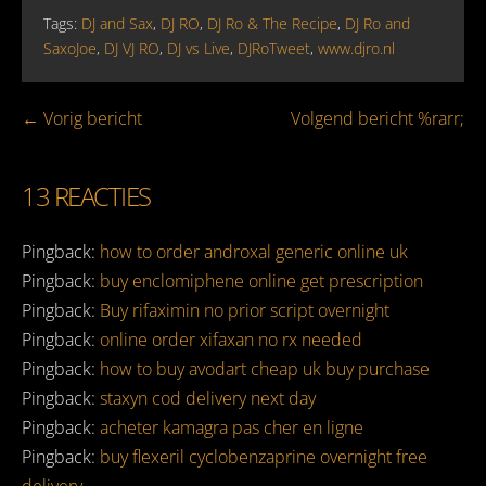
Tags:
DJ and Sax
,
DJ RO
,
DJ Ro & The Recipe
,
DJ Ro and
SaxoJoe
,
DJ VJ RO
,
DJ vs Live
,
DJRoTweet
,
www.djro.nl
Bericht
← Vorig bericht
Volgend bericht %rarr;
navigatie
13
REACTIES
Pingback:
how to order androxal generic online uk
Pingback:
buy enclomiphene online get prescription
Pingback:
Buy rifaximin no prior script overnight
Pingback:
online order xifaxan no rx needed
Pingback:
how to buy avodart cheap uk buy purchase
Pingback:
staxyn cod delivery next day
Pingback:
acheter kamagra pas cher en ligne
Pingback:
buy flexeril cyclobenzaprine overnight free