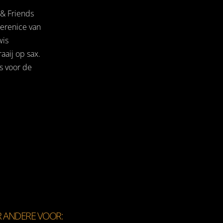
& Friends
Berenice van
wis
aaij op sax.
ds voor de
R ANDERE VOOR: